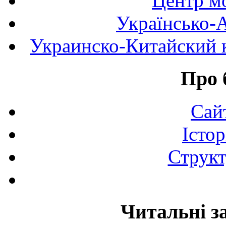
Центр мо
Українсько-
Украинско-Китайский к
Про 
Сай
Істор
Структ
Читальні з