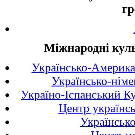
гр
Міжнародні куль
Українсько-Америка
Українсько-німе
Україно-Іспанський К
Центр українсь
Українськ