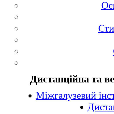
Ос
Сти
Дистанційна та в
Міжгалузевий інст
Диста