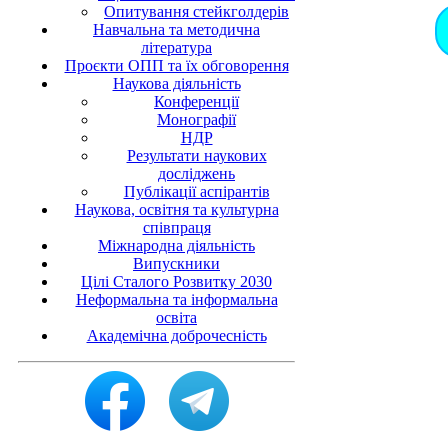
Опитування стейкголдерів
Навчальна та методична
література
Проєкти ОПП та їх обговорення
Наукова діяльність
Конференції
Монографії
НДР
Результати наукових
досліджень
Публікації аспірантів
Hаукова, освітня та культурна
співпраця
Міжнародна діяльність
Випускники
Цілі Сталого Розвитку 2030
Неформальна та інформальна
освіта
Академічна доброчесність