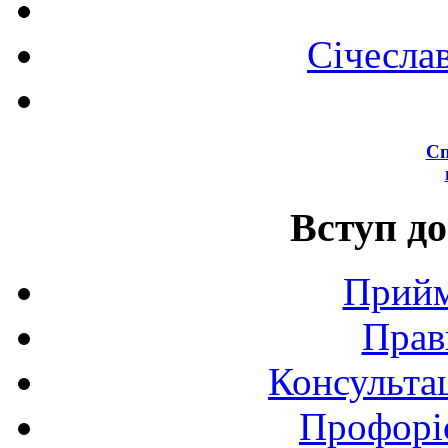
Січесла
Сп
Вступ до
Прийм
Прав
Консультац
Профоріє