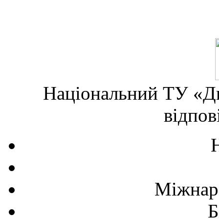
Національний ТУ «Дн
відпов
Міжнаро
Б