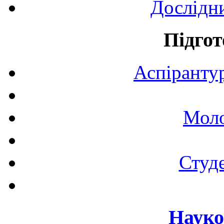
Дослідн
Підгот
Аспірантур
Моло
Студе
Науко