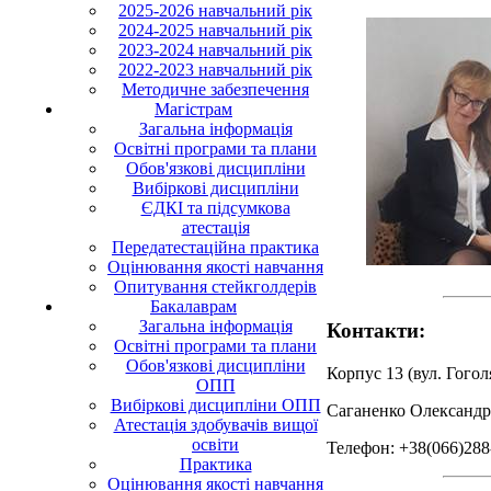
2025-2026 навчальний рік
2024-2025 навчальний рік
2023-2024 навчальний рік
2022-2023 навчальний рік
Методичне забезпечення
Магістрам
Загальна інформація
Освітні програми та плани
Обов'язкові дисципліни
Вибіркові дисципліни
ЄДКІ та підсумкова
атестація
Передатестаційна практика
Оцінювання якості навчання
Опитування стейкголдерів
Бакалаврам
Загальна інформація
Контакти:
Освітні програми та плани
Обов'язкові дисципліни
Корпус 13 (вул. Гоголя
ОПП
Вибіркові дисципліни ОПП
Саганенко Олександра
Атестація здобувачів вищої
освіти
Телефон: +38(066)288
Практика
Оцінювання якості навчання