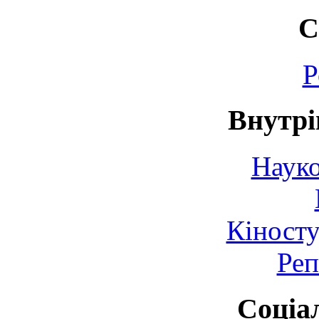
С
Р
Внутрі
Науко
Кіносту
Реп
Соціа