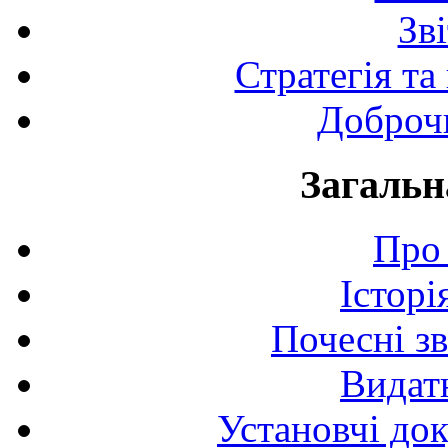
Зв
Стратегія та
Доброчи
Загальн
Про 
Історі
Почесні з
Видат
Установчі до